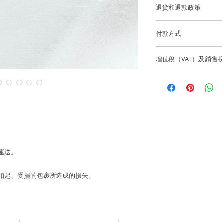
項鍊長度：可調整至 1
退貨和退款政策
逢星期五可預約到位
星形吊墜尺寸: ~12*
所有訂製珠寶貨品不
貨。
付款方式
香港和澳門免費送貨
如果您訂購的商品有任
我們通過 Stripe、App
海外客戶可選擇 Fede
聯繫，電話為852-6
增值稅（VAT）及銷售
有主要信用卡。
國際訂單使用 Fedex
info@lainejeweller
Laine Jewell
售價不包括所有稅項
歡迎顧客店內取貨通
所造成的損失。
一切入口稅、關稅及
香港微信支付。
Laine Jewell
銀行賬戶：HSBC 匯
購前與收貨當地的有
Laine Limited
戶口號碼：582-63245
 運送。
FPS 手機號碼：68192
寄失、被扣起、受損的包裹所造成的損失。