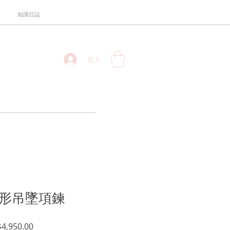
知識日誌
登入
星形吊墜項鍊
促
4,950.00