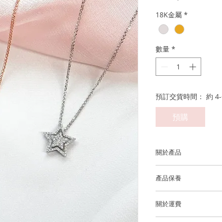
般
18K金屬
*
價
格
數量
*
預訂交貨時間： 約 4-
預購
關於產品
金屬：750 18K 白金
產品保養
鑽石重量: ~61 顆鑽石
我們建議您在進行任
度的優質鑽石)
關於運費
洗手，睡覺，淋浴，
澤和最佳的狀態。
香港和澳門運費全免