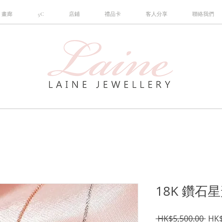
畫廊
5C
店鋪
禮品卡
客人分享
聯絡我們
18K 鑽石
一
 HK$5,500.00 
HK$