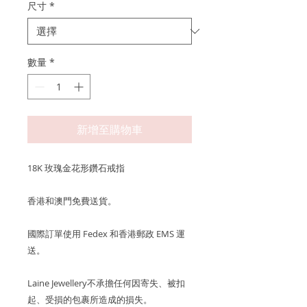
尺寸
*
數量
*
新增至購物車
18K 玫瑰金花形鑽石戒指
香港和澳門免費送貨。
國際訂單使用 Fedex 和香港郵政 EMS 運
送。
Laine Jewellery不承擔任何因寄失、被扣
起、受損的包裹所造成的損失。