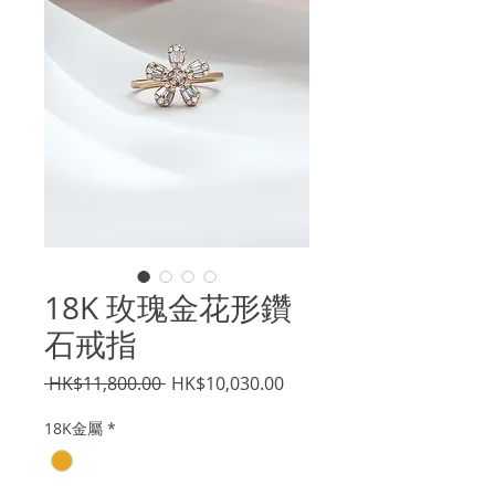
18K 玫瑰金花形鑽
石戒指
一
促
 HK$11,800.00 
HK$10,030.00
般
銷
18K金屬
*
價
價
格
格