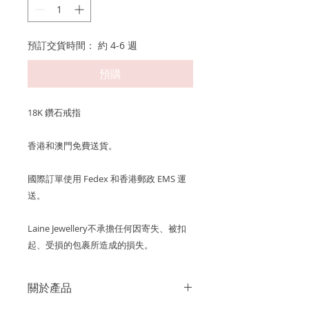
預訂交貨時間： 約 4-6 週
預購
18K 鑽石戒指
香港和澳門免費送貨。
國際訂單使用 Fedex 和香港郵政 EMS 運
送。
Laine Jewellery不承擔任何因寄失、被扣
起、受損的包裹所造成的損失。
關於產品