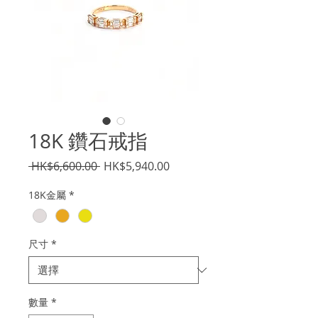
18K 鑽石戒指
一
促
 HK$6,600.00 
HK$5,940.00
般
銷
18K金屬
*
價
價
格
格
尺寸
*
數量
*