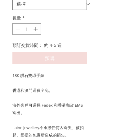
數量
*
預訂交貨時間： 約 4-6 週
預購
18K 鑽石雙環手鍊
香港和澳門運費全免。
海外客戶可選擇 Fedex 和香港郵政 EMS
寄出。
Laine Jewellery不承擔任何因寄失、被扣
起、受損的包裹所造成的損失。