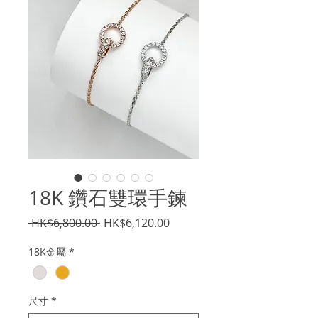
18K 鑽石雙環手鍊
一
促
 HK$6,800.00 
HK$6,120.00
般
銷
18K金屬
*
價
價
格
格
尺寸
*