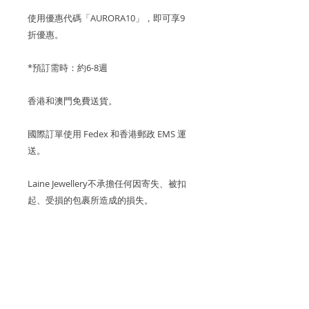
使用優惠代碼「AURORA10」，即可享9
折優惠。
*預訂需時：約6-8週
香港和澳門免費送貨。
國際訂單使用 Fedex 和香港郵政 EMS 運
送。
Laine Jewellery不承擔任何因寄失、被扣
起、受損的包裹所造成的損失。
關於產品
金屬：750 18K玫瑰金/白金/黃金
關於 AURORA