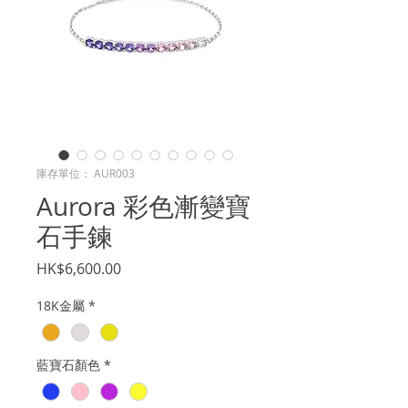
庫存單位： AUR003
Aurora 彩色漸變寶
石手鍊
價
HK$6,600.00
格
18K金屬
*
藍寶石顏色
*