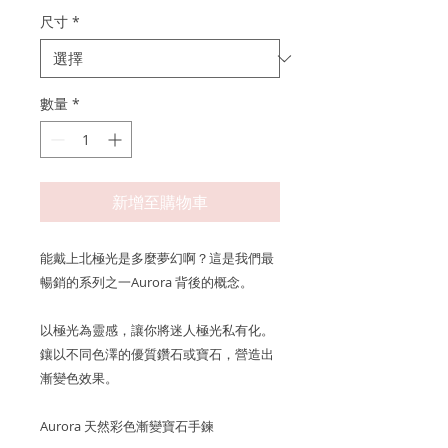
尺寸
*
數量
*
新增至購物車
能戴上北極光是多麼夢幻啊？這是我們最
暢銷的系列之一Aurora 背後的概念。
以極光為靈感，讓你將迷人極光私有化。
鑲以不同色澤的優質鑽石或寶石，營造出
漸變色效果。
Aurora 天然彩色漸變寶石手鍊