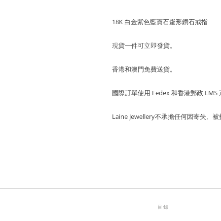
18K 白金紫色藍寶石蛋形鑽石戒指
現貨一件可立即發貨。
香港和澳門免費送貨。
國際訂單使用 Fedex 和香港郵政 EMS
Laine Jewellery不承擔任何因
目錄