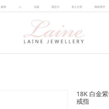
畫廊
5C
店鋪
禮品卡
客人分享
聯絡我們
18K 白
戒指