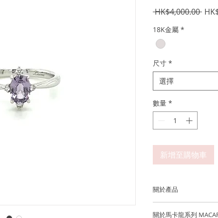
一
 HK$4,000.00 
HK$
般
18K金屬
*
價
格
尺寸
*
選擇
數量
*
新增至購物車
關於產品
金屬：750 18K 白金
關於馬卡龍系列 MACA