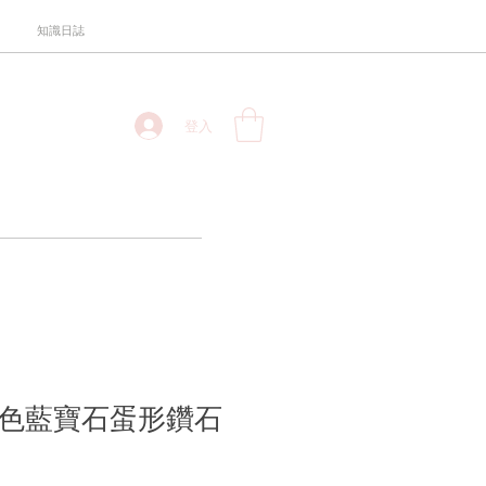
知識日誌
登入
金紫色藍寶石蛋形鑽石