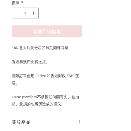
數量
*
新增至購物車
14K 意大利黃金星芒雕刻圓珠耳環
香港和澳門免費送貨。
國際訂單使用 Fedex 和香港郵政 EMS 運
送。
Laine Jewellery不承擔任何因寄失、被扣
起、受損的包裹所造成的損失。
關於產品