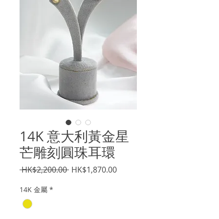
14K 意大利黃金星
芒雕刻圓珠耳環
一
促
 HK$2,200.00 
HK$1,870.00
般
銷
14K 金屬
*
價
價
格
格