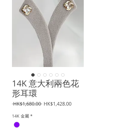
14K 意大利兩色花
形耳環
一
促
 HK$1,680.00 
HK$1,428.00
般
銷
14K 金屬
*
價
價
格
格