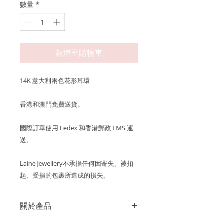
數量
*
新增至購物車
14K 意大利兩色花形耳環
香港和澳門免費送貨。
國際訂單使用 Fedex 和香港郵政 EMS 運
送。
Laine Jewellery不承擔任何因寄失、被扣
起、受損的包裹所造成的損失。
關於產品