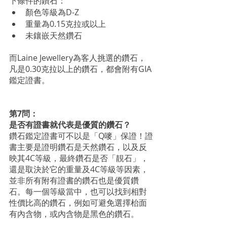
下條件的鑽石：
顏色等級為D-Z
重量為0.15克拉或以上
未鑲嵌天然鑽石
而Laine Jewellery為客人挑選的鑽石，
凡是0.30克拉以上的鑽石，都會附有GIA
鑑定證書。
第7問：
是否有證書就代表是優質的鑽石？
鑽石鑑定證書可不以是「Q嘜」保證！證
書主要是證明鑽石是天然鑽石，以及反
映其4C等級，最終鑽石是否「靚石」，
還是取決於它的重量及4C等級等因素，
並非所有附有證書的鑽石也是優質鑽
石。每一個等級當中，也可以找到相對
性價比高的鑽石，例如可避免選擇枱面
有內含物，或內含物是黑色的鑽石。