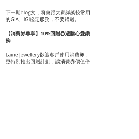
下一期blog文，將會跟大家詳談較常用
的GIA、IGI鑑定服務，不要錯過。
【消費券尊享】10%回贈💍選購心愛鑽
飾
Laine Jewellery歡迎客戶使用消費券，
更特別推出回贈計劃，讓消費券價值倍
增！
現凡於Laine Jewellery選購鑽飾，並以
消費券結帳，即享即用10%回贈金額， 
最多可享HK$1,000回贈！
例如：
以消費券消費HK$2,000，可享HK$200
回贈
以消費券消費HK$5,000，可享HK$500
回贈