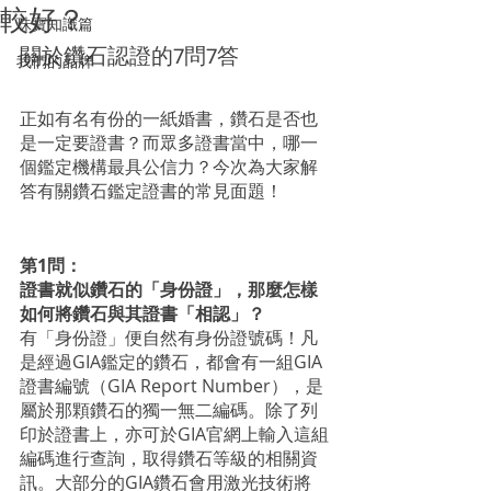
較好？
珠寶知識篇
關於鑽石認證的7問7答
我們的品牌
正如有名有份的一紙婚書，鑽石是否也
是一定要證書？而眾多證書當中，哪一
個鑑定機構最具公信力？今次為大家解
答有關鑽石鑑定證書的常見面題！
第1問：
證書就似鑽石的「身份證」，那麼怎樣
如何將鑽石與其證書「相認」？
有「身份證」便自然有身份證號碼！凡
是經過GIA鑑定的鑽石，都會有一組GIA
證書編號（GIA Report Number），是
屬於那顆鑽石的獨一無二編碼。除了列
印於證書上，亦可於GIA官網上輸入這組
編碼進行查詢，取得鑽石等級的相關資
訊。大部分的GIA鑽石會用激光技術將