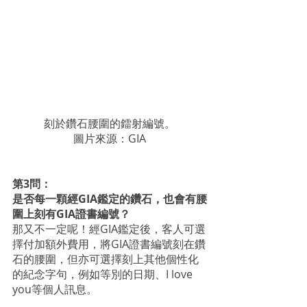
刻於鑽石腰圍的鐳射編號。
圖片來源：GIA
第3問：
是否每一顆經GIA鑑定的鑽石，也會有腰
圍上刻有GIA證書編號？
那又不一定呢！經GIA鑑定後，客人可選
擇付加額外費用，將GIA證書編號刻在鑽
石的腰圍，但亦可選擇刻上其他個性化
的紀念字句，例如等別的日期、I love 
you等個人訊息。