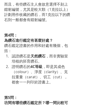
而且，有些鑽石主人會故意選擇不刻上
鐳射編號，尤其是較大顆（1克拉以上）
計劃用作收藏的鑽石，而1克拉以下的鑽
石則一般都會有鐳射編號。
第4問：
為鑽石進行鑑定有甚麼好處？
鑽石鑑定證書的作用和好處有幾個，包
括：
認證鑽石是
天然鑽石
，而非實驗室
培植的胚育鑽石。
證明鑽石的
4C等級
，即是其成色
（colour）、淨度（clarity）、克
拉重量（carat）、切工（cut），
都會一一列印於證書上。
第5問：
坊間有哪些鑽石鑑定所？哪一間比較可