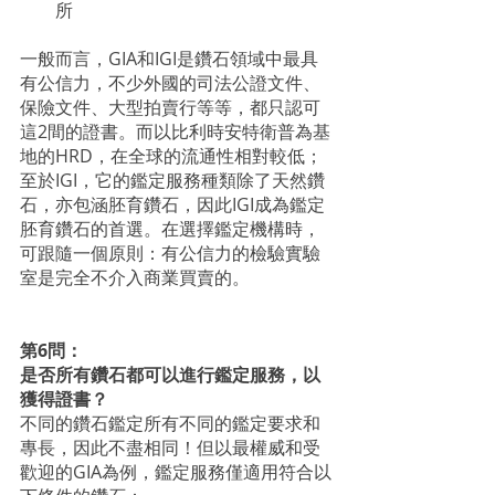
所
一般而言，GIA和IGI是鑽石領域中最具
有公信力，不少外國的司法公證文件、
保險文件、大型拍賣行等等，都只認可
這2間的證書。而以比利時安特衛普為基
地的HRD，在全球的流通性相對較低；
至於IGI，它的鑑定服務種類除了天然鑽
石，亦包涵胚育鑽石，因此IGI成為鑑定
胚育鑽石的首選。在選擇鑑定機構時，
可跟隨一個原則：有公信力的檢驗實驗
室是完全不介入商業買賣的。
第6問：
是否所有鑽石都可以進行鑑定服務，以
獲得證書？
不同的鑽石鑑定所有不同的鑑定要求和
專長，因此不盡相同！但以最權威和受
歡迎的GIA為例，鑑定服務僅適用符合以