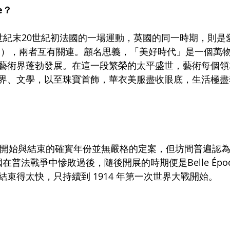
e？
e 是19世紀末20世紀初法國的一場運動，英國的同一時期，則
 Period），兩者互有關連。顧名思義，「美好時代」是一個
藝術界蓬勃發展。在這一段繁榮的太平盛世，藝術每個領
界、文學，以至珠寶首飾，華衣美服盡收眼底，生活極盡
poque開始與結束的確實年份並無嚴格的定案，但坊間普遍認
國在普法戰爭中慘敗過後，隨後開展的時期便是Belle Épo
束得太快，只持續到 1914 年第一次世界大戰開始。