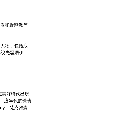
體派和野獸派等
史人物，包括浪
小說先驅居伊．
在美好時代出現
，這年代的珠寶
ny、梵克雅寶