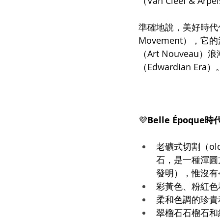
（Van Cleef & 
準確地說，美好時代包括
Movement）
（Art Nouve
（Edwardian Er
💜
Belle Époqu
老礦式切割（old 
石，是一種渾圓
發明），惟沒有
彩黃色、粉紅色
柔和色調的珍貴和
翠榴石石榴石和