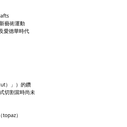
ts 
；新藝術運動
以及愛德華時代
 cut）」）的鑽
式切割當時尚未
opaz）