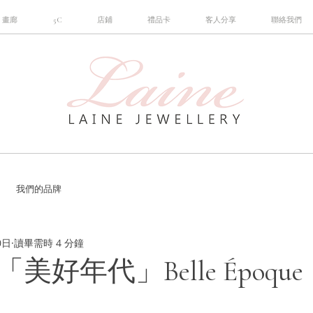
畫廊
5C
店鋪
禮品卡
客人分享
聯絡我們
我們的品牌
0日
讀畢需時 4 分鐘
好年代」Belle Époque