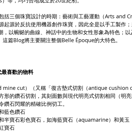
Arpels）等，均巧合地成立於20世紀初。
三個珠寶設計的時期：藝術與工藝運動（Arts and Craf
，它的源起源於反抗使用機器創作珠寶，因此全是以手工製作
au）浪潮，以蜿蜒的曲線、神話中的生物和女性形象為特色；
a）。這篇Blog將主要關注整個Belle Époque的大特色。 
e時代最喜歡的物料
mine cut）（又稱「復古墊式切割（antique cushion
方形的鑽石切割，其刻面數與現代明亮式切割相同（明亮
令鑽石閃耀的精確比例切工。
和藍色鑽石
半寶石彩色寶石，如海藍寶石（aquamarine）和黃玉（t
紅寶石