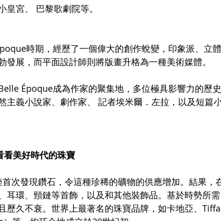
小皇宮、 巴黎歌劇院等。
e Époque時期，經歷了一個偉大的創作蛻變，印象派、立
勃發展，而平面設計師則將版畫升格為一種美術媒體。
elle Époque成為作家的聚集地，多位極具影響力的歷
然主義小說家、劇作家、 記者埃米爾．左拉，以及短篇
看看美好時代的珠寶
洲大陸首次發現鑽石，令這種珍稀的礦物的供應增加。結果，
、耳環、頸鏈等首飾，以及和其他裝飾品。基於時勢所需
歷久不衰。世界上最著名的珠寶品牌，如卡地亞、Tiffa