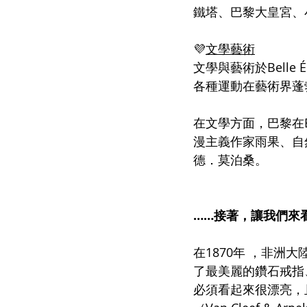
鐵塔、巴黎大皇宮、
💜
文學藝術
文學與藝術於Bell
各種運動在藝術界蓬
在文學方面，巴黎在B
漫主義作家雨果、自
德．莫泊桑。
……接著，讓我們來
在1870年 ，非
了最美麗的鑽石戒指
必須看起來很漂亮，且