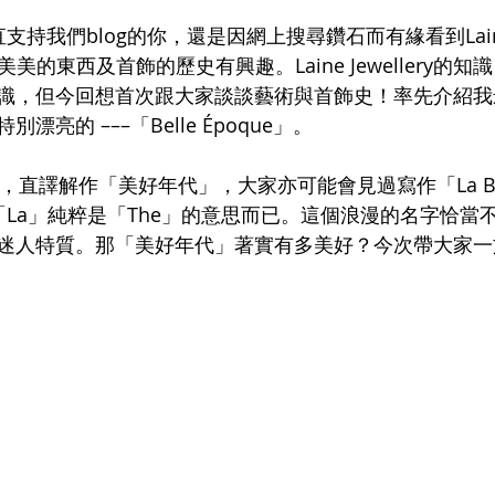
持我們blog的你，還是因網上搜尋鑽石而有緣看到Laine Je
美美的東西及首飾的歷史有興趣。Laine Jewellery的
識，但今回想首次跟大家談談藝術與首飾史！率先介紹我
亮的 –––「Belle Époque」。
是法文，直譯解作「美好年代」，大家亦可能會見過寫作「La Bel
中「La」純粹是「The」的意思而已。這個浪漫的名字恰當
迷人特質。那「美好年代」著實有多美好？今次帶大家一