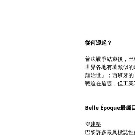
從何源起？
普法戰爭結束後，巴
世界各地有著類似的
顛治世」；西班牙的
戰迫在眉睫，但工業
Belle Époque最
💜
建築
巴黎許多最具標誌性