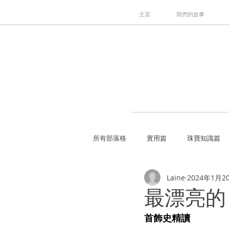
主頁
我們的故事
所有部落格
實用篇
珠寶知識篇
Laine
2024年1月2
最漂亮的「美
首飾史精讀