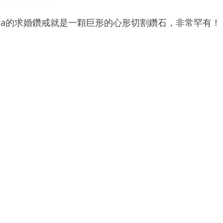
 Gaga的求婚鑽戒就是一顆巨形的心形切割鑽石，非常罕有！