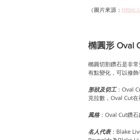
（圖片來源：
https:
橢圓形 Oval C
橢圓切割鑽石是非常受
有點變化，可以修飾
形狀及切工
：Oval
克拉數，Oval C
風格
：Oval Cu
名人代表
：Blake 
Reynolds為Bla