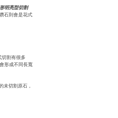
形明亮型切割
的鑽石則會是花式
花式切割有很多
會形成不同長寬
大的未切割原石，