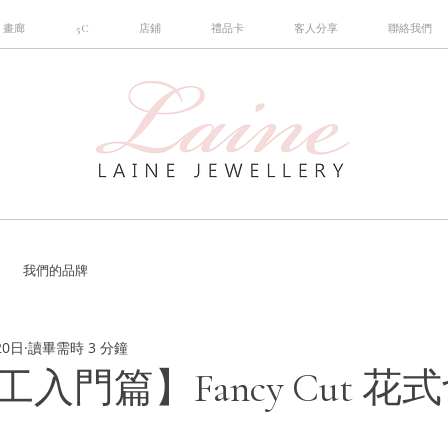
畫廊
5C
店鋪
禮品卡
客人分享
聯絡我們
我們的品牌
20日
讀畢需時 3 分鐘
入門篇】Fancy Cut 花