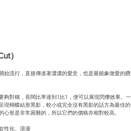
Cut）
開始流行，直接傳達著濃濃的愛意，也是最能象徵愛的鑽
要夠對稱，長闊比率達到1比1，便可以展現閃爍效果。
呈現蝴蝶結形黑影，較小或完全沒有黑影的話方為最佳的
的心形是非常困難的，所以它們的價格亦相對較高。
女性化、浪漫