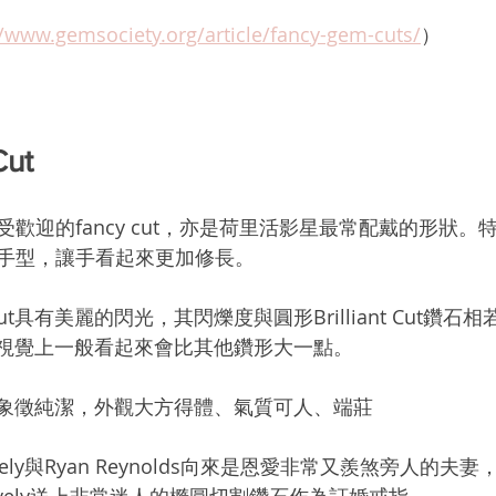
//www.gemsociety.org/article/fancy-gem-cuts/
）
ut 
歡迎的fancy cut，亦是荷里活影星最常配戴的形狀。
手型，讓手看起來更加修長。
 Cut具有美麗的閃光，其閃爍度與圓形Brilliant Cut鑽
ut在視覺上一般看起來會比其他鑽形大一點。
t鑽石象徵純潔，外觀大方得體、氣質可人、端莊 
Lively與Ryan Reynolds向來是恩愛非常又羨煞旁人的夫妻，
ke Lively送上非常迷人的橢圓切割鑽石作為訂婚戒指。