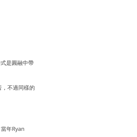
特式是圓融中帶
石相若，不過同樣的
當年Ryan 