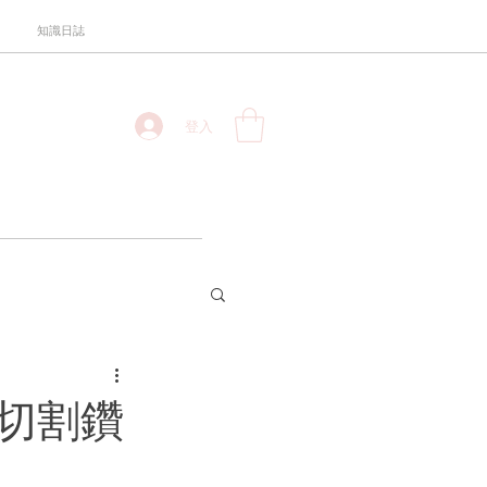
知識日誌
登入
式切割鑽