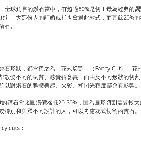
過，全球銷售的鑽石當中，有超過80%是切工最為經典的
圓
Cut）
，大部份人的訂婚戒指也會選此款式，而其餘20%
）鑽石。
石形狀，都會稱之為「花式切割」（Fancy Cut）。
都散發不同的氣質、感覺躺意義，面由於不同形狀的切割
所以對鑽石的整體美感、火彩、和閃光程度都會有影響。
 Cut的鑽石會比圓鑽價格低20-30%，因為圓形切割需要較
較特別和與眾不同設計的人，可以考慮花式切割的寶石。
y cuts：