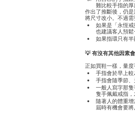
難比較手指的厚
作出了推斷後，仍是
將尺寸改小。不過需
如果是「永恆戒指
也建議客人預鬆
如果指環只有半圈
💡 有沒有其他因素
正如買鞋一樣，量度
手指會於早上較
手指會隨季節、
一般人寫字那隻
隻手佩戴戒指，
隨著人的體重增
屆時有機會要將