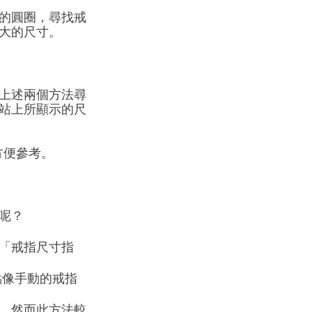
的圓圈，尋找戒
大的尺寸。
上述兩個方法尋
站上所顯示的尺
方便參考。
呢？
「戒指尺寸指
點像手動的戒指
，然而此方法較