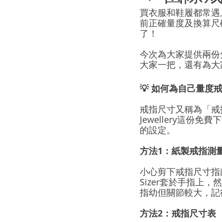
買衣服和鞋履都常遇
前正確量度及換算尺
了！
今次為大家提供兩份
大家一把，還有為大
💡 如何為自己量度
戒指尺寸又稱為「戒
Jewellery這份免
的設定。
方法1：紙製戒指測
小心剪下戒指尺寸指南上
Sizer套於手指
指幼但關節較大，記
方法2：戒指尺寸表