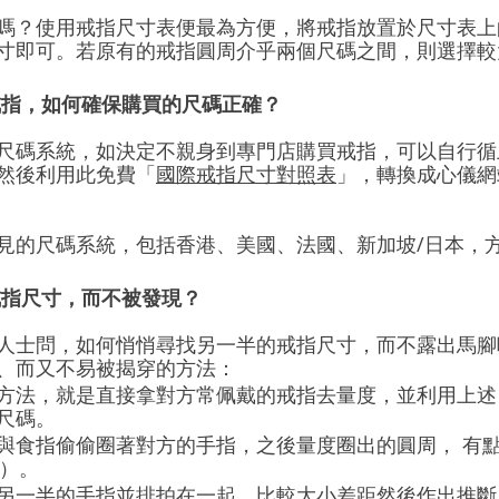
嗎？使用戒指尺寸表便最為方便，將戒指放置於尺寸表上
寸即可。若原有的戒指圓周介乎兩個尺碼之間，則選擇較
買戒指，如何確保購買的尺碼正確？
尺碼系統，如決定不親身到專門店購買戒指，可以自行循
然後利用此免費「
國際戒指尺寸對照表
」，轉換成心儀網
見的尺碼系統，包括香港、美國、法國、新加坡/日本，
戒指尺寸，而不被發現？
人士問，如何悄悄尋找另一半的戒指尺寸，而不露出馬腳
、而又不易被揭穿的方法：
方法，就是直接拿對方常佩戴的戒指去量度，並利用上述
尺碼。
與食指偷偷圈著對方的手指，之後量度圈出的圓周， 有
er）。
另一半的手指並排拍在一起，比較大小差距然後作出推斷