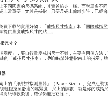
上不同國家的尺碼系統，其實首飾亦一樣。面對眾多不同
碼非常重要，尤其是戒指，只要尺碼上偏離少許，已經會
免費下載的實用好物：「
戒指尺寸指南
」和「
國際戒指尺
家提供量度戒指尺寸的貼士。
戒指尺寸？
指圈度」，要自行量度戒指尺寸不難，主要有兩個方法，可先
費下載的「
戒指尺寸指南
」，列印時請注意指南上的指示，
量器
的「紙製戒指測量器」（Paper Sizer）。完成組裝後，
上，然後輕輕拉至舒適的鬆緊度，尺上的讀數，就是你的戒指
得將紙環收緊後，確保仍能把它除下。