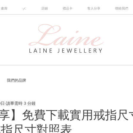
畫廊
5C
店鋪
禮品卡
客人分享
聯絡我們
我們的品牌
0日
讀畢需時 3 分鐘
享】免費下載實用戒指尺
戒指尺寸對照表