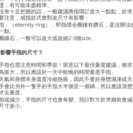
度，有可能未盡精準。
沒有十足把握的話，一般建議將指環訂造大一點點，於求
要注意，戒指款式會對改尺寸有影響：
」（eternity ring），即指環全圈鑲有鑽石，是沒辦
一點。
鑲石，一般可以改大或改細2-3個size。
會影響手指的尺寸？
手指也需注意時間和季節！留意以下最佳量度建議，務求
為脹大，所以應該於一天中較晚的時間量度手指。
天氣和身體本身溫度冷縮熱脹，因此不要於身體濕凍或天
手會比另外一隻手的手指大半個至一個碼，所以應該清楚
才去量度。
加或減少，手指的尺寸也會有變。預計對方於求婚前會減
尺寸改小。