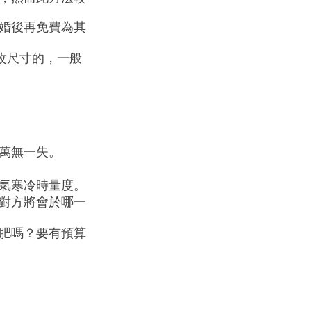
婚後再免費為其
法改尺寸的，一般
萬無一失。
氣寒冷時量度。
對方將會於哪一
肥嗎？要有預算