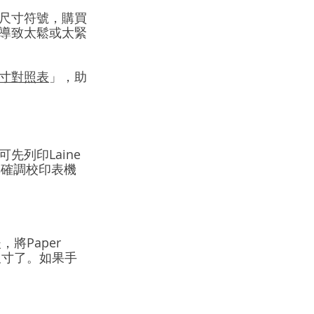
尺寸符號，購買
導致太鬆或太緊
寸對照表
」，助
列印Laine 
準確調校印表機
將Paper 
尺寸了。如果手