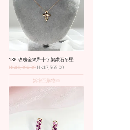
18K 玫瑰金絲帶十字架鑽石吊墜
一般價格
促銷價格
HK$8,900.00
HK$7,565.00
新增至購物車