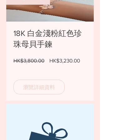
18K 白金淺粉紅色珍
珠母貝手鍊
一
促
HK$3,800.00
HK$3,230.00
般
銷
價
價
格
格
瀏覽詳細資料