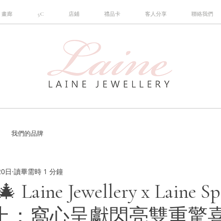
畫廊
5C
店鋪
禮品卡
客人分享
聯絡我們
我們的品牌
20日
讀畢需時 1 分鐘
 Laine Jewellery x Laine Sp
孖住上：窩心呈獻閃亮雙重驚