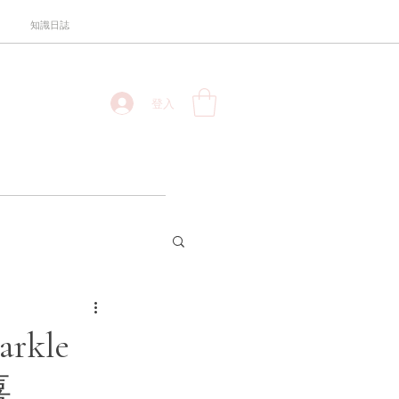
知識日誌
登入
arkle
喜