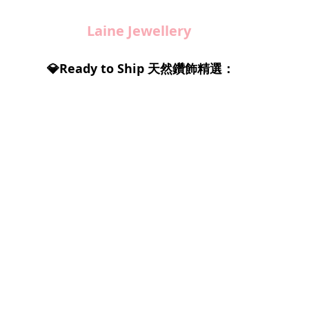
Laine Jewellery
💎Ready to Ship 天然鑽飾精選：