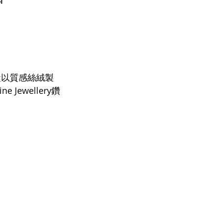
飾盒以質感絲絨製
ewellery鑽