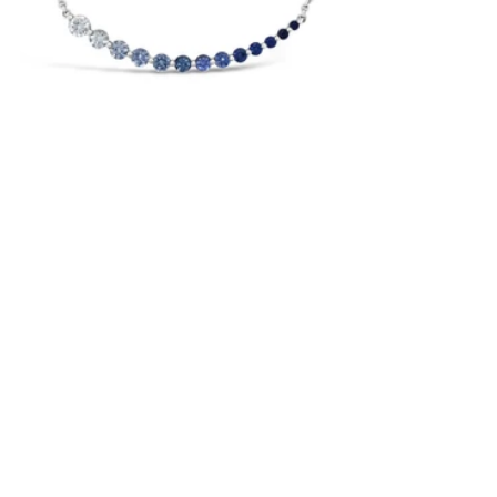
送禮預告：
喜歡追極光，又喜歡Aurora系列嗎？
為迎接2021年✨，我們將於
大除夕
舉行
送禮活動，送出Aurora粉紅藍寶石耳環
一對！