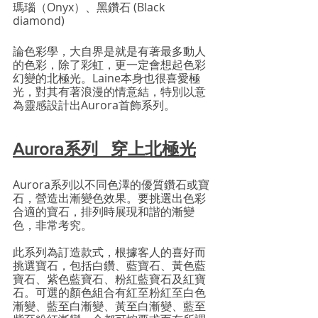
瑪瑙（Onyx）、黑鑽石 (Black 
diamond)
論色彩學，大自界是就是有著最多動人
的色彩，除了彩虹，更一定會想起色彩
幻變的北極光。Laine本身也很喜愛極
光，對其有著浪漫的情意結，特別以意
為靈感設計出Aurora首飾系列。
Aurora系列   穿上北極光
Aurora系列以不同色澤的優質鑽石或寶
石，營造出漸變色效果。要挑選出色彩
合適的寶石，排列時展現和諧的漸變
色，非常考究。
此系列為訂造款式，根據客人的喜好而
挑選寶石，包括白鑽、藍寶石、黃色藍
寶石、紫色藍寶石、粉紅藍寶石及紅寶
石。可選的顏色組合有紅至粉紅至白色
漸變、藍至白漸變、黃至白漸變、藍至