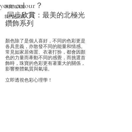
your colour？
珠寶知識篇
 同步
欣賞
：最美的北極光
我們的品牌
鑽飾系列
顏色除了是個人喜好，不同的色彩更是
各具意義，亦散發不同的能量和情感。
常見如家居佈置、衣著打扮，都會因顏
色的力量而牽動不同的感覺，而挑選首
飾時，珠寶的色彩更有著重大的關係，
影響整體氣質與氣場。
立即透視色彩心理學！