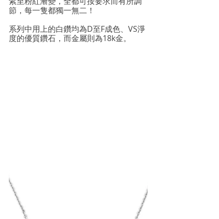
紫至粉紅漸變，全都可按要求而有所調
節，每一隻都獨一無二！
系列中用上的白鑽均為D至F成色、VS淨
度的優質鑽石，而金屬則為18k金。